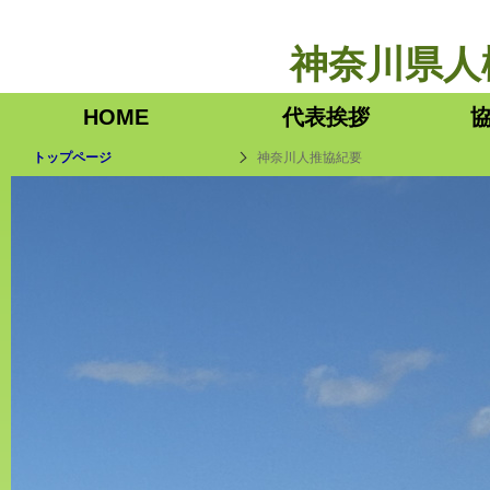
神奈川県人
HOME
代表挨拶
トップページ
神奈川人推協紀要